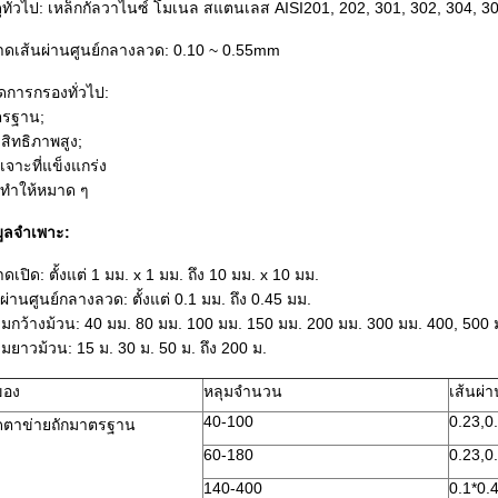
ดุทั่วไป: เหล็กกัลวาไนซ์ โมเนล สแตนเลส AISI201, 202, 301, 302, 304, 
ดเส้นผ่านศูนย์กลางลวด: 0.10 ~ 0.55mm
ดการกรองทั่วไป:
รฐาน;
สิทธิภาพสูง;
เจาะที่แข็งแกร่ง
ทำให้หมาด ๆ
มูลจำเพาะ:
ดเปิด: ตั้งแต่ 1 มม. x 1 มม. ถึง 10 มม. x 10 มม.
นผ่านศูนย์กลางลวด: ตั้งแต่ 0.1 มม. ถึง 0.45 มม.
มกว้างม้วน: 40 มม. 80 มม. 100 มม. 150 มม. 200 มม. 300 มม. 400, 500 
มยาวม้วน: 15 ม. 30 ม. 50 ม. ถึง 200 ม.
งของ
หลุมจำนวน
เส้นผ่
40-100
0.23,0
ตาข่ายถักมาตรฐาน
60-180
0.23,0
140-400
0.1*0.