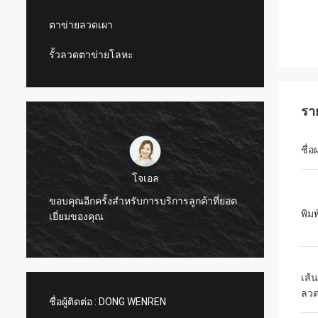
ตาข่ายลวดเผา
รั้วลวดตาข่ายโลหะ
รา
ชื่อ
โจเอล
ขอบคุณอีกครั้งสำหรับการบริการลูกค้าที่ยอด
ขอบคุณ
พิมพ
เยี่ยมของคุณ
เยี่ยม
เส้
ลว
ชื่อผู้ติดต่อ :
DONG WENREN