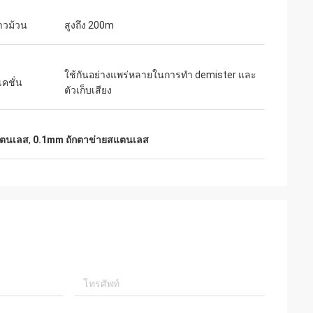
าวม้วน
สูงถึง 200m
ใช้กันอย่างแพร่หลายในการทำ demister และ
คชั่น
ตัวเก็บเสียง
แตนเลส
,
0.1mm ถักตาข่ายสแตนเลส