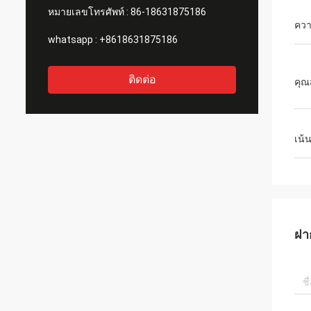
หมายเลขโทรศัพท์ :
86-18631875186
ควา
whatsapp :
+8618631875186
ติดต่อ
คุณ
เน้
ฝา