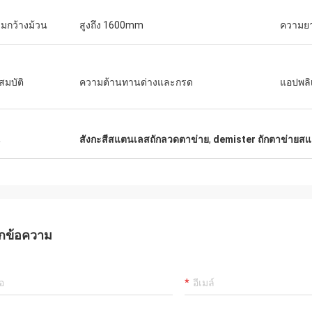
มกว้างม้วน
สูงถึง 1600mm
ความย
สมบัติ
ความต้านทานด่างและกรด
แอปพลิเ
น
สังกะสีสแตนเลสถักลวดตาข่าย
,
demister ถักตาข่ายส
กข้อความ