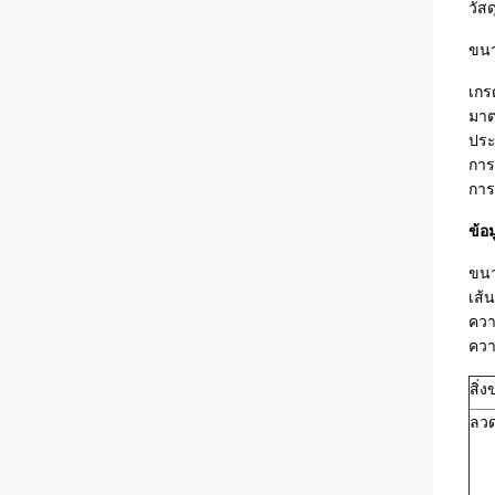
วัส
ขนา
เกร
มาต
ประ
การ
การ
ข้อ
ขนา
เส้
ควา
ควา
สิ่
ลวด