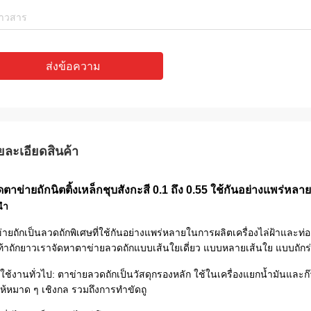
ส่งข้อความ
ยละเอียดสินค้า
ตาข่ายถักนิตติ้งเหล็กชุบสังกะสี 0.1 ถึง 0.55 ใช้กันอย่างแพร่
นำ
่ายถักเป็นลวดถักพิเศษที่ใช้กันอย่างแพร่หลายในการผลิตเครื่องไล่ฝ้าและท่อเ
เท้าถักยาวเราจัดหาตาข่ายลวดถักแบบเส้นใยเดี่ยว แบบหลายเส้นใย แบบถ
ใช้งานทั่วไป: ตาข่ายลวดถักเป็นวัสดุกรองหลัก ใช้ในเครื่องแยกน้ำมันและก๊
ห้หมาด ๆ เชิงกล รวมถึงการทำขัดถู