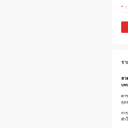
รา
ลวด
บท
ตาข
ถุง
การ
ทำใ