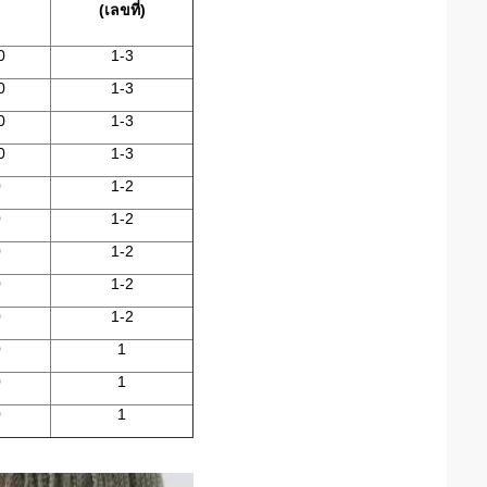
(เลขที่)
0
1-3
0
1-3
0
1-3
0
1-3
0
1-2
0
1-2
0
1-2
0
1-2
0
1-2
0
1
0
1
0
1