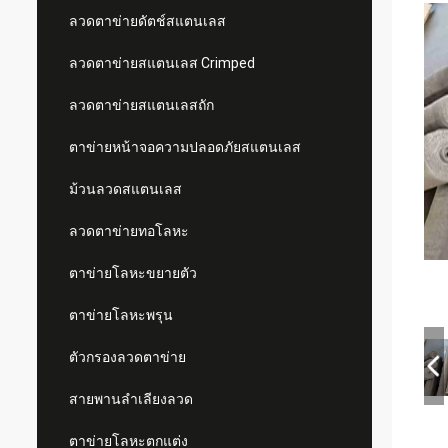
ลวดตาข่ายดัตช์สแตนเลส
ลวดตาข่ายสแตนเลส Crimped
ลวดตาข่ายสแตนเลสถัก
ตาข่ายหน้าจอความปลอดภัยสแตนเลส
ม้วนลวดสแตนเลส
ลวดตาข่ายทอโลหะ
ตาข่ายโลหะขยายตัว
ตาข่ายโลหะพรุน
ตัวกรองลวดตาข่าย
สายพานลำเลียงลวด
ตาข่ายโลหะตกแต่ง